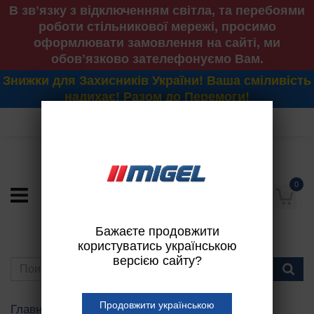
В звʼязку з відключенням світла, та перебоями
роботи стільникової мережі, просимо
оформлювати замовлення на сайті, ми
обовʼязково зателефонуємо Вам.
Знижки для Захисників України! Ваша сміливість
надихає! Разом до Перемоги!
МЫ ОТКРЫТЫ С 8:30 ДО 19:00
0
Бажаєте продовжити
користуватись українською
версією сайту?
Продовжити українською
Главная
Подбор АКБ по авто
MITSUBISHI